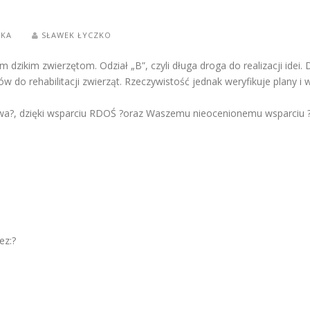
OKA
SŁAWEK ŁYCZKO
ikim zwierzętom. Odział „B”, czyli długa droga do realizacji idei. D
sów do rehabilitacji zwierząt. Rzeczywistość jednak weryfikuje plany 
twa?, dzięki wsparciu RDOŚ ?oraz Waszemu nieocenionemu wsparciu ?
ez:?