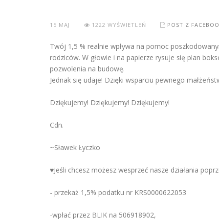
15
MAJ
1222 WYŚWIETLEŃ
POST Z FACEBO
Twój 1,5 % realnie wpływa na pomoc poszkodowanym dz
rodziców. W głowie i na papierze rysuje się plan bok
pozwolenia na budowę.
Jednak się udaje! Dzięki wsparciu pewnego małżeńs
Dziękujemy! Dziękujemy! Dziękujemy!
Cdn.
~Sławek Łyczko
♥️Jeśli chcesz możesz wesprzeć nasze działania poprz
- przekaż 1,5% podatku nr KRS0000622053
-wpłać przez BLIK na 506918902,