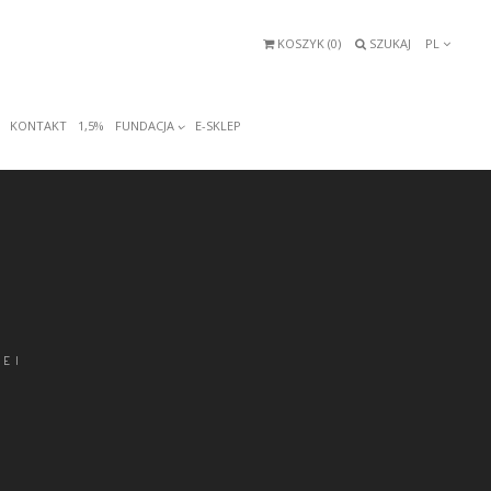
KOSZYK (
0
)
SZUKAJ
PL
KONTAKT
1,5%
FUNDACJA
E-SKLEP
DEI