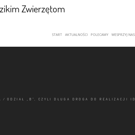
START
AKTUALNOŚCI
POLECAMY
WESPRZYJ NAS
A
/
ODZIAŁ „B”, CZYLI DŁUGA DROGA DO REALIZACJI I