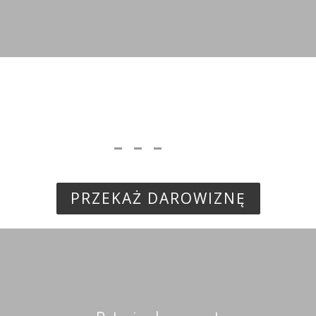
Dotacja jednorazowa
WPISZ DOWOLNĄ KWOTĘ
zł