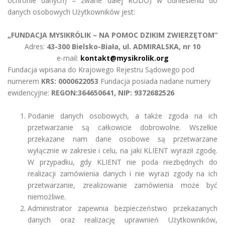
ochronie danych) – zwane dalej RODO) w odniesieniu do
danych osobowych Użytkowników jest:
„FUNDACJA MYSIKRÓLIK – NA POMOC DZIKIM ZWIERZĘTOM”
Adres:
43-300 Bielsko-Biała, ul. ADMIRALSKA, nr 10
e-mail:
kontakt@mysikrolik.org
Fundacja wpisana do Krajowego Rejestru Sądowego pod
numerem
KRS: 0000622053
Fundacja posiada nadane numery
ewidencyjne:
REGON:364650641, NIP: 9372682526
Podanie danych osobowych, a także zgoda na ich
przetwarzanie są całkowicie dobrowolne. Wszelkie
przekazane nam dane osobowe są przetwarzane
wyłącznie w zakresie i celu, na jaki KLIENT wyraził zgodę.
W przypadku, gdy KLIENT nie poda niezbędnych do
realizacji zamówienia danych i nie wyrazi zgody na ich
przetwarzanie, zrealizowanie zamówienia może być
niemożliwe.
Administrator zapewnia bezpieczeństwo przekazanych
danych oraz realizację uprawnień Użytkowników,