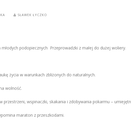
OKA
SŁAWEK ŁYCZKO
h młodych podopiecznych Przeprowadzki z małej do dużej woliery.
naukę życia w warunkach zbliżonych do naturalnych.
na wolność.
 w przestrzeni, wspinaczki, skakania i zdobywania pokarmu – umiejęt
 przypomina maraton z przeszkodami.