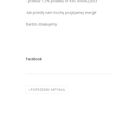
- przekaż 1,5% podatku nr KRS 0000622053
-lub prześlij nam trochę pozytywnej energii!
Bardzo dziękujemy
Facebook
POPRZEDNI ARTYKUŁ