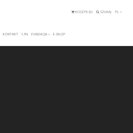
KOSZYK (
0
)
SZUKAJ
PL
KONTAKT
1,5%
FUNDACJA
E-SKLEP