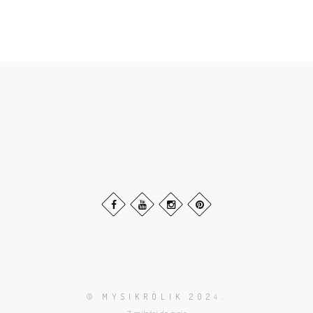
© MYSIKRÓLIK 202
4.