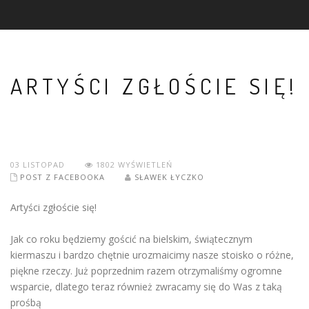
ARTYŚCI ZGŁOŚCIE SIĘ!
03
LISTOPAD
1802 WYŚWIETLEŃ
POST Z FACEBOOKA
SŁAWEK ŁYCZKO
Artyści zgłoście się!
Jak co roku będziemy gościć na bielskim, świątecznym
kiermaszu i bardzo chętnie urozmaicimy nasze stoisko o różne,
piękne rzeczy. Już poprzednim razem otrzymaliśmy ogromne
wsparcie, dlatego teraz również zwracamy się do Was z taką
prośbą