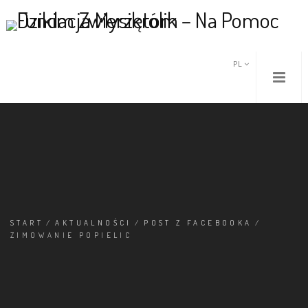
PL
START
/
AKTUALNOŚCI
/
POST Z FACEBOOKA
/
ZIMOWANIE POPIELIC