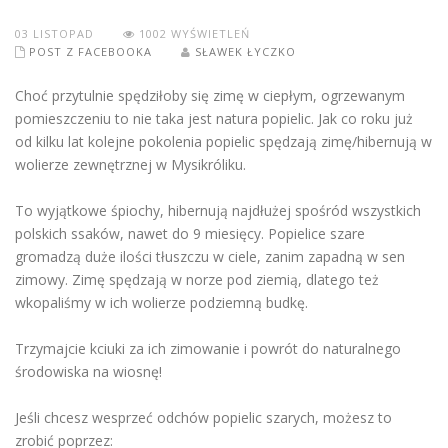
03
LISTOPAD
1002 WYŚWIETLEŃ
POST Z FACEBOOKA
SŁAWEK ŁYCZKO
Choć przytulnie spędziłoby się zimę w ciepłym, ogrzewanym
pomieszczeniu to nie taka jest natura popielic. Jak co roku już
od kilku lat kolejne pokolenia popielic spędzają zimę/hibernują w
wolierze zewnętrznej w Mysikróliku.
To wyjątkowe śpiochy, hibernują najdłużej spośród wszystkich
polskich ssaków, nawet do 9 miesięcy. Popielice szare
gromadzą duże ilości tłuszczu w ciele, zanim zapadną w sen
zimowy. Zimę spędzają w norze pod ziemią, dlatego też
wkopaliśmy w ich wolierze podziemną budkę.
Trzymajcie kciuki za ich zimowanie i powrót do naturalnego
środowiska na wiosnę!
Jeśli chcesz wesprzeć odchów popielic szarych, możesz to
zrobić poprzez: