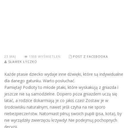
23
MAJ
1508 WYŚWIETLEŃ
POST Z FACEBOOKA
SŁAWEK ŁYCZKO
Każde ptasie dziecko wydaje inne dźwięki, które są indywidualne
dla danego gatunku. Warto posłuchać.
Pamiętaj! Podloty to młode ptaki, które wyskakują z gniazda i
jeszcze nie są samodzielne. Dopiero poza gniazdem uczą się
latać, a rodzice dokarmiają je co jakiś czas! Zostaw je w
środowisku naturalnym, nawet jeśli czyha na nie sporo
niebezpieczeństw. Natomiast pilnuj swoich pupili (psa, kota), by
nie wyrządziły zwierzęciu krzywdy! Nie podejmuj pochopnych
decyzji.