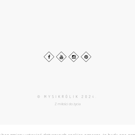
© MYSIKRÓLIK 202
4.
Z miłości do życia