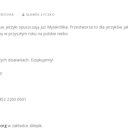
CEBOOKA
SŁAWEK ŁYCZKO
 jerzyki opuszczają już Mysikrólika. Przestworza to dla jerzyków jak 
y w przyszłym roku na polskie niebo.
ch działaniach. Dziękujemy!
z:
3452 2200 0001
.org
w zakładce sklepik.