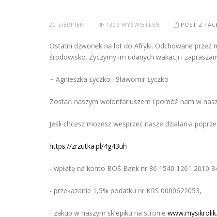
20
SIERPIEŃ
1306 WYŚWIETLEŃ
POST Z FA
Ostatni dzwonek na lot do Afryki. Odchowane przez nas
środowisko. Życzymy im udanych wakacji i zapraszam
~ Agnieszka Łyczko i Sławomir Łyczko
Zostań naszym wolontariuszem i pomóż nam w naszy
Jeśli chcesz możesz wesprzeć nasze działania poprze
https://zrzutka.pl/4g43uh
- wpłatę na konto BOŚ Bank nr 86 1540 1261 2010 
- przekazanie 1,5% podatku nr KRS 0000622053,
- zakup w naszym sklepiku na stronie
www.mysikrolik