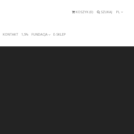
KOSZYK (
0
)
SZUKAJ
PL
KONTAKT
1,5%
FUNDACJA
E-SKLEP