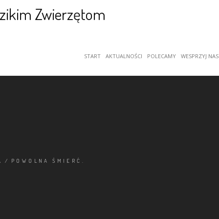
START
AKTUALNOŚCI
POLECAMY
WESPRZYJ NAS
A
/
POWOLNA ŚMIERĆ.