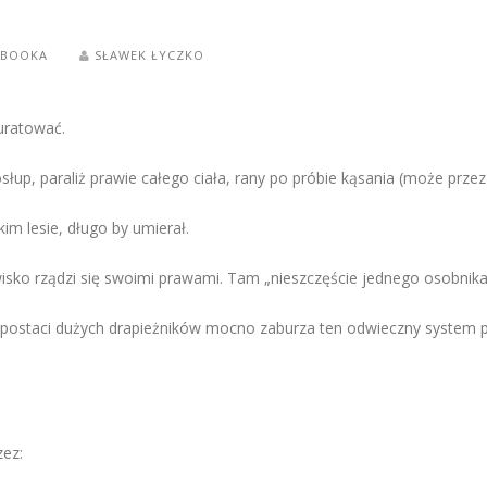
EBOOKA
SŁAWEK ŁYCZKO
ę uratować.
up, paraliż prawie całego ciała, rany po próbie kąsania (może przez l
m lesie, długo by umierał.
sko rządzi się swoimi prawami. Tam „nieszczęście jednego osobnika j
staci dużych drapieżników mocno zaburza ten odwieczny system prze
zez: