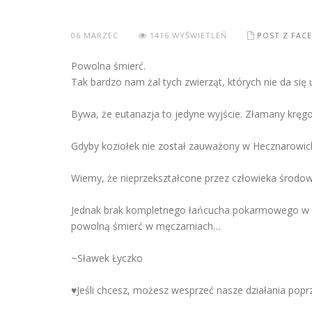
06
MARZEC
1416 WYŚWIETLEŃ
POST Z FAC
Powolna śmierć.
Tak bardzo nam żal tych zwierząt, których nie da si
Bywa, że eutanazja to jedyne wyjście. Złamany kręgosł
Gdyby koziołek nie został zauważony w Hecznarowicki
Wiemy, że nieprzekształcone przez człowieka środowi
Jednak brak kompletnego łańcucha pokarmowego w po
powolną śmierć w męczarniach…
~Sławek Łyczko
♥️Jeśli chcesz, możesz wesprzeć nasze działania popr