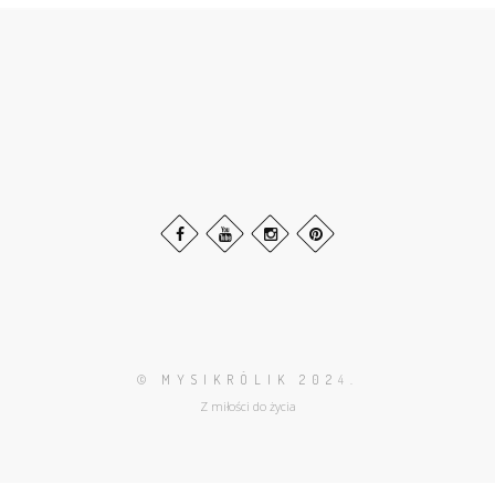
© MYSIKRÓLIK 202
4.
Z miłości do życia