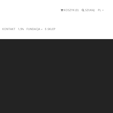
KOSZYK (
0
)
SZUKAJ
PL
KONTAKT
1,5%
FUNDACJA
E-SKLEP