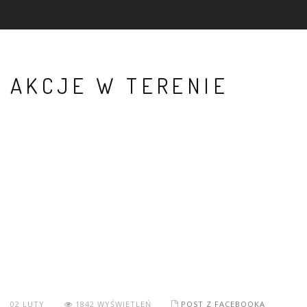
AKCJE W TERENIE
02
LUTY
1842 WYŚWIETLEŃ
POST Z FACEBOOKA