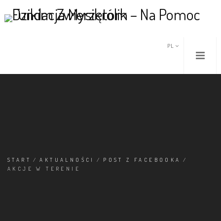
PL
START
/
AKTUALNOŚCI
/
POST Z FACEBOOKA
/
AKCJE W TERENIE