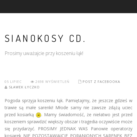
SIANOKOSY CD.
Prosimy uważajcie przy koszeniu łąk!
05
LIPIEC
2698 WYŚWIETLEŃ
POST Z FACEBOOKA
SŁAWEK ŁYCZKO
Pogoda sprzyja koszeniu łąk. Pamiętajmy, że jeszcze gdzieś w
trawie są małe sarenki! Młode sarny nie zawsze zdążą uciec
przed kosiarką
. Mamy świadomość, że niełatwo jest przed
koszeniem sprawdzić większy obszar i tragedia oczywiście może
się przydarzyć. PROSIMY JEDNAK WAS Panowie operatorzy
kosiarek NIE POZOSTAWIAJCIE PORANIONYCH SARENEK BEZ