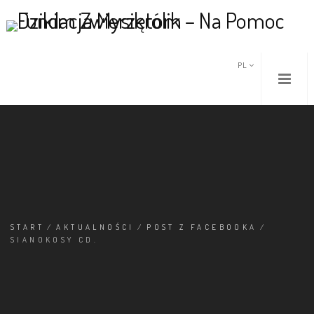
PL
START
/
AKTUALNOŚCI
/
POST Z FACEBOOKA
/
SIANOKOSY CD.